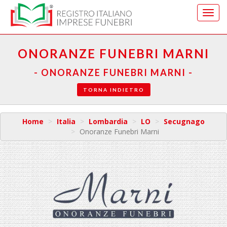
Vai
al
menu
di
ONORANZE FUNEBRI MARNI
navig
- ONORANZE FUNEBRI MARNI -
TORNA INDIETRO
Home
Italia
Lombardia
LO
Secugnago
Onoranze Funebri Marni