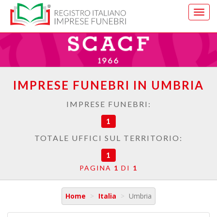
Vai
al
menu
di
navig
IMPRESE FUNEBRI IN UMBRIA
IMPRESE FUNEBRI:
1
TOTALE UFFICI SUL TERRITORIO:
1
PAGINA
1
DI
1
Home
Italia
Umbria