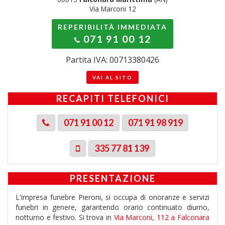
Via Marconi 12
REPERIBILITÀ IMMEDIATA
071 91 00 12
Partita IVA: 00713380426
VAI AL SITO
RECAPITI TELEFONICI
071 91 00 12
071 91 98 919
335 77 81 139
PRESENTAZIONE
L'impresa funebre Pieroni, si occupa di onoranze e servizi
funebri in genere, garantendo orario continuato diurno,
notturno e festivo. Si trova in
Via Marconi, 112 a Falconara