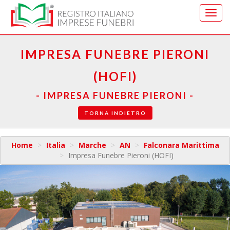
Vai
al
menu
di
IMPRESA FUNEBRE PIERONI
navig
(HOFI)
- IMPRESA FUNEBRE PIERONI -
TORNA INDIETRO
Home
Italia
Marche
AN
Falconara Marittima
Impresa Funebre Pieroni (HOFI)