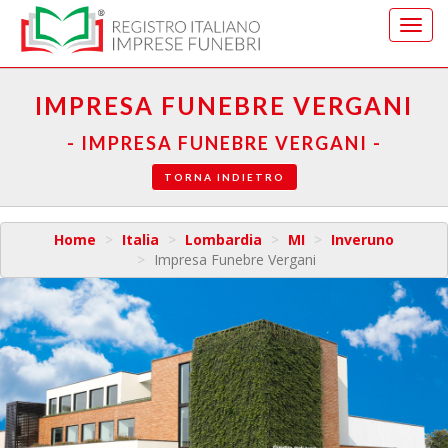
Vai
al
menu
di
IMPRESA FUNEBRE VERGANI
navig
- IMPRESA FUNEBRE VERGANI -
TORNA INDIETRO
Home
Italia
Lombardia
MI
Inveruno
Impresa Funebre Vergani