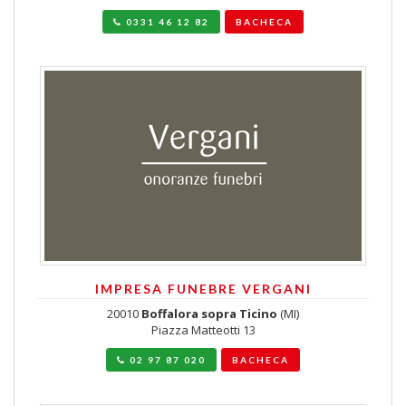
0331 46 12 82
BACHECA
IMPRESA FUNEBRE VERGANI
20010
Boffalora sopra Ticino
(MI)
Piazza Matteotti 13
02 97 87 020
BACHECA