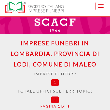
Vai
al
menu
di
navig
IMPRESE FUNEBRI IN
LOMBARDIA, PROVINCIA DI
LODI, COMUNE DI MALEO
IMPRESE FUNEBRI:
1
TOTALE UFFICI SUL TERRITORIO:
1
PAGINA
1
DI
1